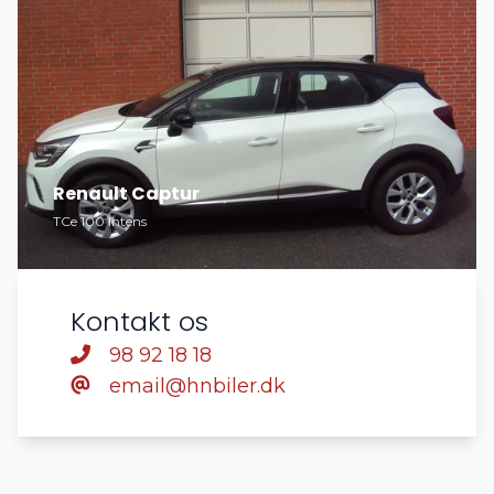
Renault Captur
TCe 100 Intens
Kontakt os
98 92 18 18
email@hnbiler.dk