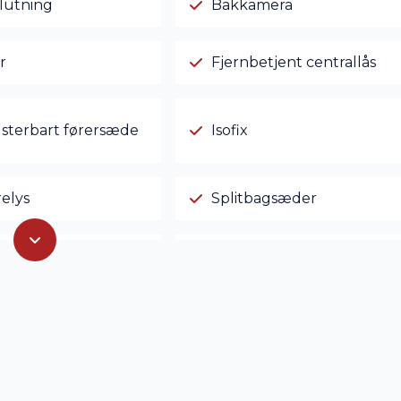
slutning
Bakkamera
r
Fjernbetjent centrallås
sterbart førersæde
Isofix
elys
Splitbagsæder
arme
USB tilslutning