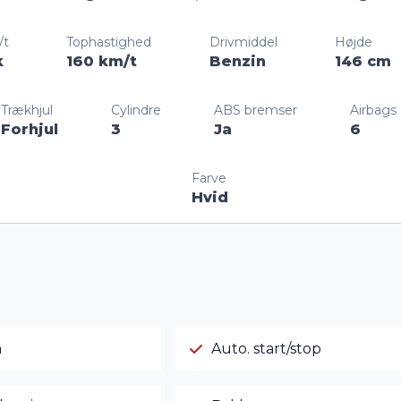
/t
Tophastighed
Drivmiddel
Højde
k
160 km/t
Benzin
146 cm
Trækhjul
Cylindre
ABS bremser
Airbags
Forhjul
3
Ja
6
Farve
Hvid
n
Auto. start/stop