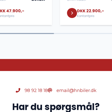
KK 47.900,-
DKK 22.900,-
ontantpris
Kontantpris
98 92 18 18
email@hnbiler.dk
Har du spørgsmål?