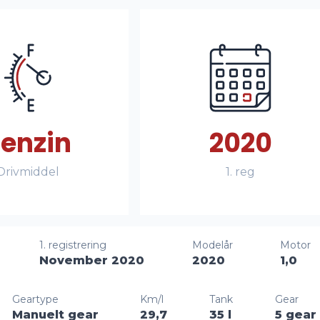
enzin
2020
Drivmiddel
1. reg
1. registrering
Modelår
Motor
November 2020
2020
1,0
Geartype
Km/l
Tank
Gear
Manuelt gear
29,7
35 l
5 gear