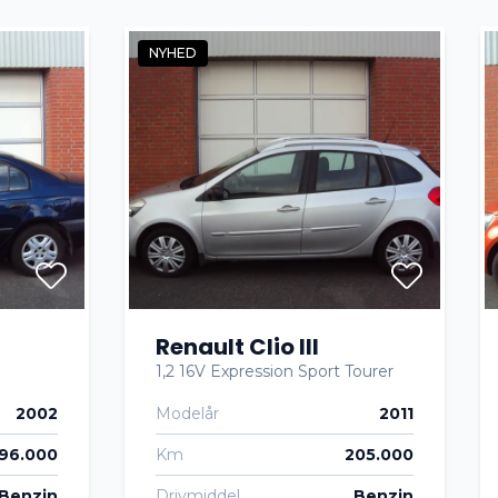
NYHED
Renault Clio III
1,2 16V Expression Sport Tourer
2002
Modelår
2011
196.000
Km
205.000
Benzin
Drivmiddel
Benzin