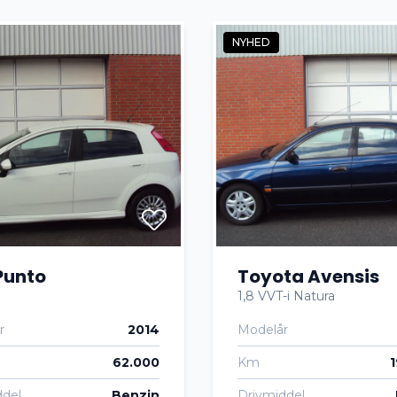
NYHED
Punto
Toyota Avensis
1,8 VVT-i Natura
r
2014
Modelår
62.000
Km
ddel
Benzin
Drivmiddel