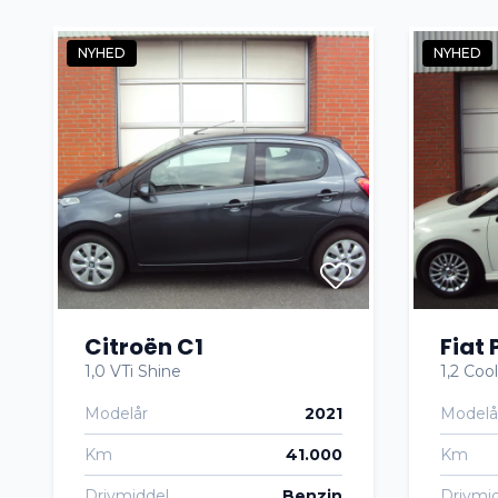
NYHED
NYHED
Citroën C1
Fiat 
1,0 VTi Shine
1,2 Cool
Modelår
2021
Modelå
Km
41.000
Km
Drivmiddel
Benzin
Drivmi