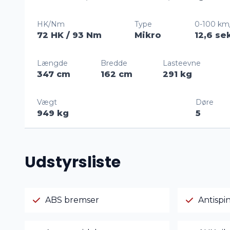
HK/Nm
Type
0-100 km
72 HK
/ 93 Nm
Mikro
12,6 se
Længde
Bredde
Lasteevne
347 cm
162 cm
291 kg
Vægt
Døre
949 kg
5
Udstyrsliste
ABS bremser
Antispi