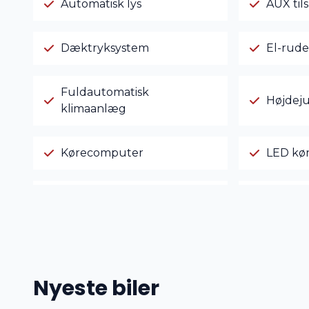
Automatisk lys
AUX til
Dæktryksystem
El-rude
Fuldautomatisk
Højdeju
klimaanlæg
Kørecomputer
LED kør
Stofsæder
Sædev
Nyeste biler