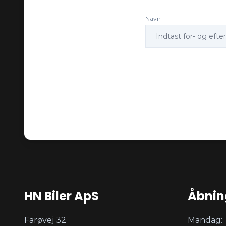
Navn
HN Biler ApS
Åbnin
Farøvej 32
Mandag: